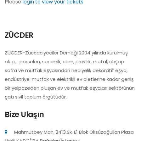
Please
login to view your tickets
Platformlarımız
İletişim
ZÜCDER
ZÜCDER-Züccaciyeciler Derneği 2004 yılında kurulmuş
olup, porselen, seramik, cam, plastik, metal, ahşap
sofra ve mutfak eşyasından hediyelik dekoratif eşya,
endüstriyel mutfak ve elektrikli ev aletlerine kadar geniş
bir yelpazeden oluşan ev ve mutfak eşyaları sektörünün
çatı sivil toplum örgütüdür.
Bize Ulaşın
Mahmutbey Mah. 2413.Sk. E1 Blok Öksüzoğulları Plaza
No:5 KAT:7/71A Bağcılar/İstanbul