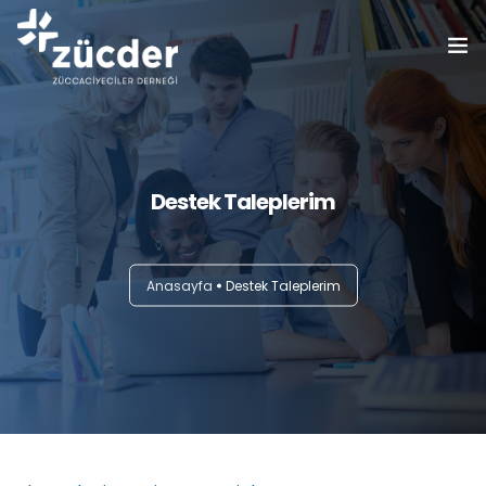
ZÜCDER
Bilgi Bankası
Destek Taleplerim
Haberler
Etkinlikler
Anasayfa
Destek Taleplerim
Eğitimler
Üyelerimiz
Basında Biz