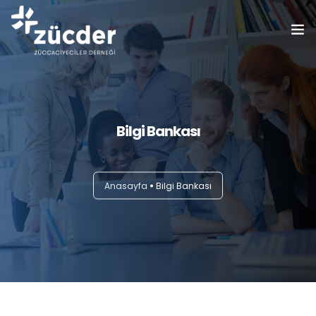
ZÜCDER
Bilgi Bankası
Bilgi Bankası
Haberler
Etkinlikler
Anasayfa
Bilgi Bankası
Eğitimler
Üyelerimiz
Basında Biz