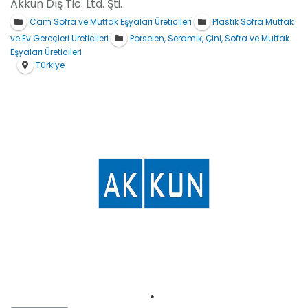
Akkun Dış Tic. Ltd. Şti.
Platformlarımız
Cam Sofra ve Mutfak Eşyaları Üreticileri
Plastik Sofra Mutfak
ve Ev Gereçleri Üreticileri
Porselen, Seramik, Çini, Sofra ve Mutfak
İletişim
Eşyaları Üreticileri
Türkiye