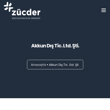
ZÜCDER
Bilgi Bankası
Akkun Dış Tic. Ltd. Şti.
Haberler
Etkinlikler
Anasayfa
Akkun Dış Tic. Ltd. Şti.
Eğitimler
Üyelerimiz
Basında Biz