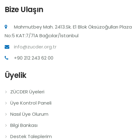
Bize Ulaşın
Mahmutbey Mah. 2413.Sk. E1 Blok Öksüzoğulları Plaza
No:5 KAT:7/71A Bağcılar/İstanbul
info@zucder.org.tr
+90 212 243 62 00
Üyelik
ZÜCDER Üyeleri
Üye Kontrol Paneli
Nasıl Üye Olurum
Bilgi Bankası
Destek Taleplerim