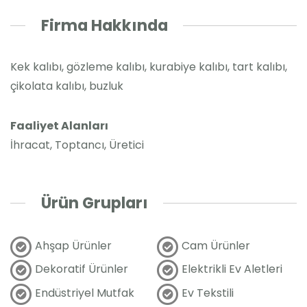
Firma Hakkında
Kek kalıbı, gözleme kalıbı, kurabiye kalıbı, tart kalıbı,
çikolata kalıbı, buzluk
Faaliyet Alanları
İhracat, Toptancı, Üretici
Ürün Grupları
Ahşap Ürünler
Cam Ürünler
Dekoratif Ürünler
Elektrikli Ev Aletleri
Endüstriyel Mutfak
Ev Tekstili