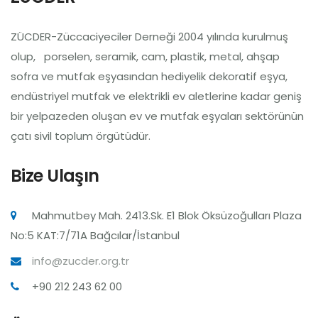
ZÜCDER-Züccaciyeciler Derneği 2004 yılında kurulmuş
olup, porselen, seramik, cam, plastik, metal, ahşap
sofra ve mutfak eşyasından hediyelik dekoratif eşya,
endüstriyel mutfak ve elektrikli ev aletlerine kadar geniş
bir yelpazeden oluşan ev ve mutfak eşyaları sektörünün
çatı sivil toplum örgütüdür.
Bize Ulaşın
Mahmutbey Mah. 2413.Sk. E1 Blok Öksüzoğulları Plaza
No:5 KAT:7/71A Bağcılar/İstanbul
info@zucder.org.tr
+90 212 243 62 00