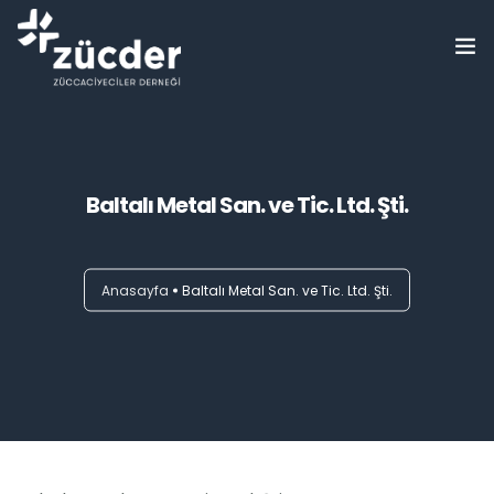
ZÜCDER
Bilgi Bankası
Baltalı Metal San. ve Tic. Ltd. Şti.
Haberler
Etkinlikler
Anasayfa
Baltalı Metal San. ve Tic. Ltd. Şti.
Eğitimler
Üyelerimiz
Basında Biz