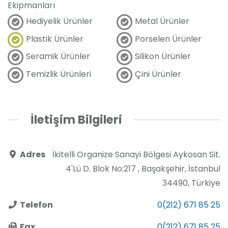
Ekipmanları
Hediyelik Ürünler
Metal Ürünler
Plastik Ürünler
Porselen Ürünler
Seramik Ürünler
Silikon Ürünler
Temizlik Ürünleri
Çini Ürünler
İletişim Bilgileri
Adres
İkitelli Organize Sanayi Bölgesi Aykosan Sit.
4'Lü D. Blok No:217 , Başakşehir, İstanbul
34490, Türkiye
Telefon
0(212) 671 85 25
Fax
0(212) 671 85 25