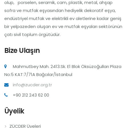
olup, porselen, seramik, cam, plastik, metal, ahşap
sofra ve mutfak eşyasından hediyelik dekoratif eşya,
endüstriyel mutfak ve elektrikli ev aletlerine kadar geniş
bir yelpazeden oluşan ev ve mutfak eşyaları sektörünün
çatı sivil toplum örgütüdür.
Bize Ulaşın
Mahmutbey Mah. 2413.Sk. E1 Blok Öksüzoğulları Plaza
No:5 KAT:7/71A Bağcılar/İstanbul
info@zucder.org.tr
+90 212 243 62 00
Üyelik
ZÜCDER Üyeleri