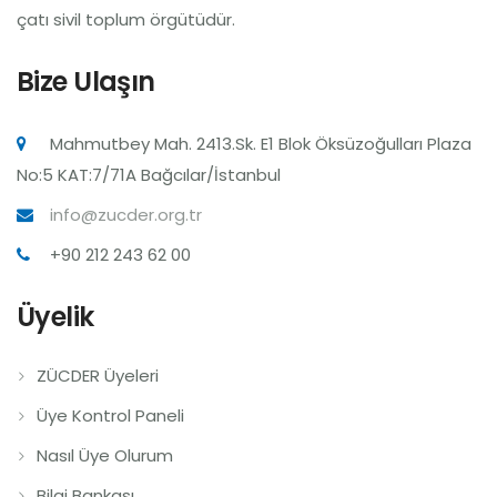
çatı sivil toplum örgütüdür.
Bize Ulaşın
Mahmutbey Mah. 2413.Sk. E1 Blok Öksüzoğulları Plaza
No:5 KAT:7/71A Bağcılar/İstanbul
info@zucder.org.tr
+90 212 243 62 00
Üyelik
ZÜCDER Üyeleri
Üye Kontrol Paneli
Nasıl Üye Olurum
Bilgi Bankası