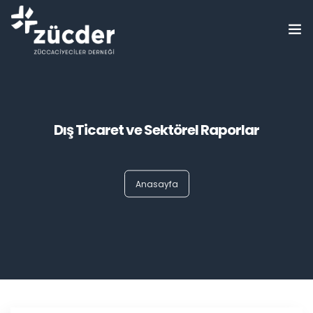
ZÜCDER
Bilgi Bankası
Dış Ticaret ve Sektörel Raporlar
Haberler
Etkinlikler
Anasayfa
Eğitimler
Üyelerimiz
Basında Biz