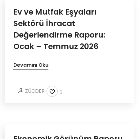
Platformlarımız
Ev ve Mutfak Eşyaları
Sektörü İhracat
İletişim
Değerlendirme Raporu:
Ocak – Temmuz 2026
Devamını Oku
ZÜCDER
0
Ekonomik Görünüm Raporu