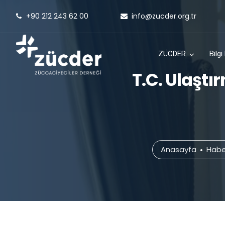
+90 212 243 62 00
info@zucder.org.tr
ZÜCDER
Bilg
T.C. Ulaştı
Anasayfa
Habe