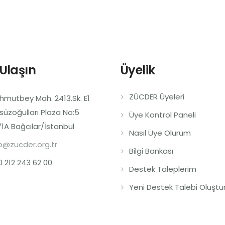
 Ulaşın
Üyelik
ZÜCDER Üyeleri
mutbey Mah. 2413.Sk. E1
süzoğulları Plaza No:5
Üye Kontrol Paneli
1A Bağcılar/İstanbul
Nasıl Üye Olurum
o@zucder.org.tr
Bilgi Bankası
 212 243 62 00
Destek Taleplerim
Yeni Destek Talebi Oluştu