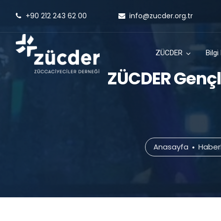
+90 212 243 62 00
info@zucder.org.tr
ZÜCDER
Bilg
ZÜCDER Gençli
Anasayfa
Haber