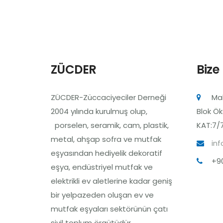
ZÜCDER
Bize
ZÜCDER-Züccaciyeciler Derneği
Mah
2004 yılında kurulmuş olup,
Blok Ök
porselen, seramik, cam, plastik,
KAT:7/7
metal, ahşap sofra ve mutfak
inf
eşyasından hediyelik dekoratif
+90
eşya, endüstriyel mutfak ve
elektrikli ev aletlerine kadar geniş
bir yelpazeden oluşan ev ve
mutfak eşyaları sektörünün çatı
sivil toplum örgütüdür.